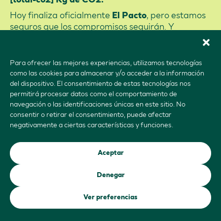
[total-co2] Kg de CO2.
Hoy finaliza oficialmente
, pero estamos
El Pacto
seguros que los compromisos seguirán. Y
seguiremos convirtiendo buenos gestos en
hábitos. El planeta se lo merece. Y tú también.
Para ofrecer las mejores experiencias, utilizamos tecnologías
¿Nos vemos en el próximo Pacto?
como las cookies para almacenar y/o acceder a la información
[involvement-pact-levels-html]
del dispositivo. El consentimiento de estas tecnologías nos
Gracias por valorarlo.
permitirá procesar datos como el comportamiento de
Tu sinceridad también suma al cambio.
navegación o las identificaciones únicas en este sitio. No
consentir o retirar el consentimiento, puede afectar
El Pacto team
negativamente a ciertas características y funciones.
Si quieres saber más sobre El Pacto de L’Oréal
Groupe, accede a
nuestra web
.
Aceptar
L’Oréal Groupe 2026
Términos de uso
Denegar
Política de privacidad
Política de cookies
Ver preferencias